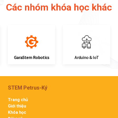
Các nhóm khóa học khác
GaraStem Robotics
Arduino & IoT
STEM Petrus-Ký
Trang chủ
Giới thiệu
Khóa học