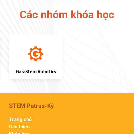
Các nhóm khóa học
GaraStem Robotics
Arduino & IoT
STEM Petrus-Ký
Trang chủ
Giới thiệu
Khóa học