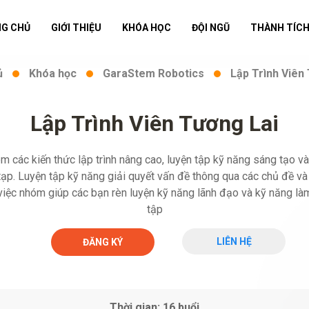
G CHỦ
GIỚI THIỆU
KHÓA HỌC
ĐỘI NGŨ
THÀNH TÍCH
ủ
Khóa học
GaraStem Robotics
Lập Trình Viên
Lập Trình Viên Tương Lai
 các kiến thức lập trình nâng cao, luyện tập kỹ năng sáng tạo và
ạp. Luyện tập kỹ năng giải quyết vấn đề thông qua các chủ đề và
việc nhóm giúp các bạn rèn luyện kỹ năng lãnh đạo và kỹ năng là
tập
LIÊN HỆ
ĐĂNG KÝ
Thời gian: 16 buổi