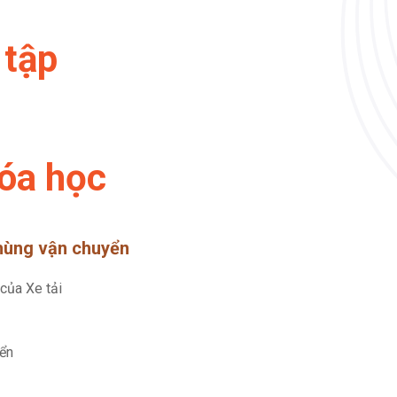
 tập
óa học
i hùng vận chuyển
 của Xe tải
ển