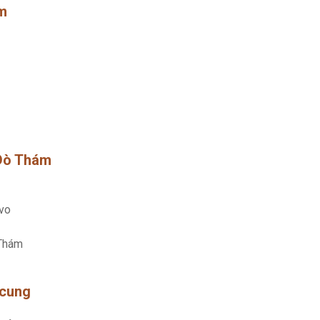
ếm
 Dò Thám
vo
 Thám
 cung