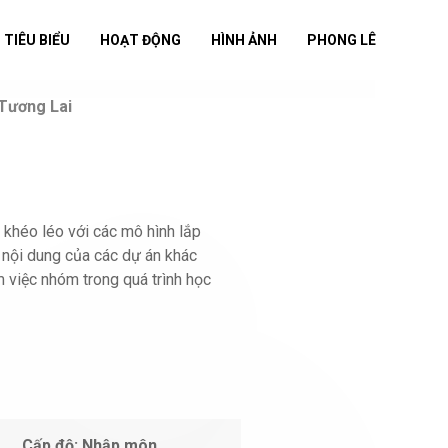
 TIÊU BIỂU
HOẠT ĐỘNG
HÌNH ẢNH
PHONG LÊ
 Tương Lai
 khéo léo với các mô hình lắp
 nội dung của các dự án khác
m việc nhóm trong quá trình học
Cấp độ: Nhập môn