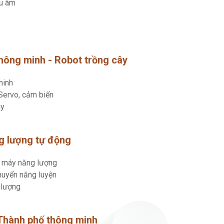
êu âm
thông minh - Robot trồng cây
minh
 Servo, cảm biến
ây
ng lượng tự động
hà máy năng lượng
chuyển năng luyện
 lượng
 Thành phố thông minh